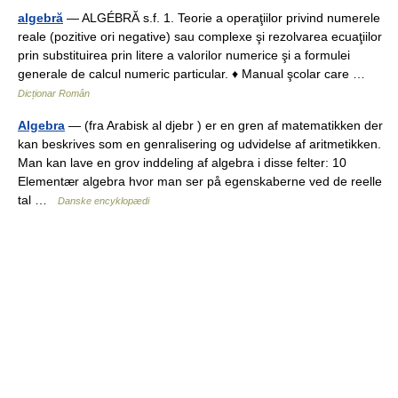
algebră
— ALGÉBRĂ s.f. 1. Teorie a operaţiilor privind numerele
reale (pozitive ori negative) sau complexe şi rezolvarea ecuaţiilor
prin substituirea prin litere a valorilor numerice şi a formulei
generale de calcul numeric particular. ♦ Manual şcolar care …
Dicționar Român
Algebra
— (fra Arabisk al djebr ) er en gren af matematikken der
kan beskrives som en genralisering og udvidelse af aritmetikken.
Man kan lave en grov inddeling af algebra i disse felter: 10
Elementær algebra hvor man ser på egenskaberne ved de reelle
tal …
Danske encyklopædi