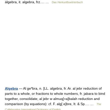
álgebra, it. algebra, frz.… …
Das Herkunftswörterbuch
Algebra
— Al ge*bra, n. [LL. algebra, fr. Ar. al jebr reduction of
parts to a whole, or fractions to whole numbers, fr. jabara to bind
together, consolidate; al jebr w almuq[=a]balah reduction and
comparison (by equations): cf. F. alg[ e]bre, It. & Sp.… …
The
Collaborative International Dictionary of English