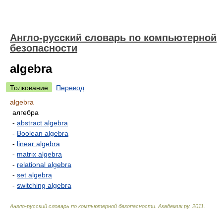
Англо-русский словарь по компьютерной
безопасности
algebra
Толкование
Перевод
algebra
алгебра
-
abstract algebra
-
Boolean algebra
-
linear algebra
-
matrix algebra
-
relational algebra
-
set algebra
-
switching algebra
Англо-русский словарь по компьютерной безопасности
.
Академик.ру
.
2011
.