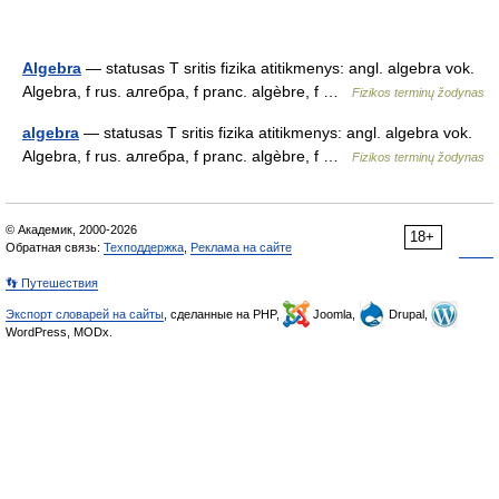
Algebra
— statusas T sritis fizika atitikmenys: angl. algebra vok.
Algebra, f rus. алгебра, f pranc. algèbre, f …
Fizikos terminų žodynas
algebra
— statusas T sritis fizika atitikmenys: angl. algebra vok.
Algebra, f rus. алгебра, f pranc. algèbre, f …
Fizikos terminų žodynas
© Академик, 2000-2026
18+
Обратная связь:
Техподдержка
,
Реклама на сайте
👣 Путешествия
Экспорт словарей на сайты
, сделанные на PHP,
Joomla,
Drupal,
WordPress, MODx.