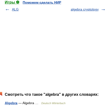
Игры ⚽
Поможем сделать НИР
ALG
algebra cryptology
Смотреть что такое "algebra" в других словарях:
Algebra
— Algebra …
Deutsch Wörterbuch