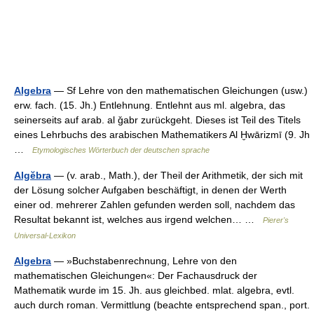
Algebra
— Sf Lehre von den mathematischen Gleichungen (usw.)
erw. fach. (15. Jh.) Entlehnung. Entlehnt aus ml. algebra, das
seinerseits auf arab. al ǧabr zurückgeht. Dieses ist Teil des Titels
eines Lehrbuchs des arabischen Mathematikers Al Ḫwārizmī (9. Jh
…
Etymologisches Wörterbuch der deutschen sprache
Algĕbra
— (v. arab., Math.), der Theil der Arithmetik, der sich mit
der Lösung solcher Aufgaben beschäftigt, in denen der Werth
einer od. mehrerer Zahlen gefunden werden soll, nachdem das
Resultat bekannt ist, welches aus irgend welchen… …
Pierer's
Universal-Lexikon
Algebra
— »Buchstabenrechnung, Lehre von den
mathematischen Gleichungen«: Der Fachausdruck der
Mathematik wurde im 15. Jh. aus gleichbed. mlat. algebra, evtl.
auch durch roman. Vermittlung (beachte entsprechend span., port.